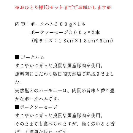
※おひとり様10セットまででお願いします※
内 容：ポークハム３００ｇ×１本
ポークソーセージ３００ｇ×２本
（箱サイズ：１８cm×１８cm×６cm）
■ ポークハム
すこやかに育った良質な国産豚肉を使用。
原料肉にこだわり数日間天然塩で熟成させまし
た。
天然塩とのハーモニーは、肉質の旨味と香り豊
かなポークハムです。
■ポークソーセージ
すこやかに育った良質な国産豚肉を使用。
そのままでも食べられますが、軽く炒めると香
ばしく濃厚な味わいです。